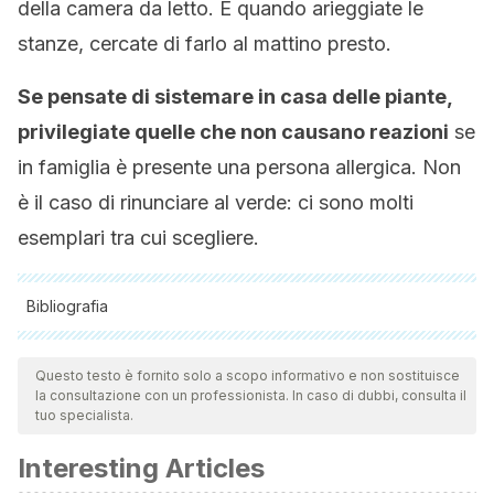
della camera da letto. E quando arieggiate le
stanze, cercate di farlo al mattino presto.
Se pensate di sistemare in casa delle piante,
privilegiate quelle che non causano reazioni
se
in famiglia è presente una persona allergica. Non
è il caso di rinunciare al verde: ci sono molti
esemplari tra cui scegliere.
Bibliografia
Tutte le fonti citate sono state esaminate a fondo dal nostro
team per garantirne la qualità, l'affidabilità, l'attualità e la
Questo testo è fornito solo a scopo informativo e non sostituisce
la consultazione con un professionista. In caso di dubbi, consulta il
validità. La bibliografia di questo articolo è stata considerata
tuo specialista.
affidabile e di precisione accademica o scientifica.
Interesting Articles
Alonso Díaz M. Alergia a los pólenes de ciprés y