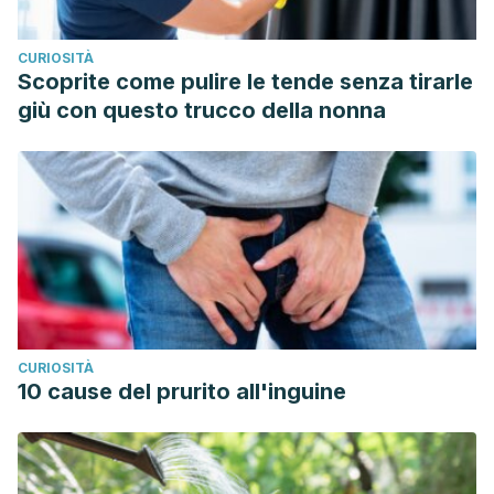
Cosmes Martín P, Moreno Ancillo A, Domínguez Noche C,
et al. Sensibilización a polen de castaño y polinosis en el
CURIOSITÀ
norte de Extremadura. Allergologia et Immunopathologia.
Scoprite come pulire le tende senza tirarle
2005; 33(3):145 – 150.
giù con questo trucco della nonna
Galindo H, Girón K, Pedroza A. Reacciones cruzadas.
Alergia, abedul y alimentos. Alergia, asma e Inmunología
pediátrica. 2007; 16(1): 25-28.
Gastaminza Lasarte G. Alergia al polen de pino: ¿solo en
Euskadi? Sancho El Sabio. 2003: 18: 105-118.
González-Mancebo E González de Olano D, Trujillo M, et
al. Prevalence of sensitization to lipid transfer proteins and
profi lins in a population of 430 patients in the south of
CURIOSITÀ
Madrid. J Investig Allergol Clin Immunol. 2011; 21(4): 278-
10 cause del prurito all'inguine
282.
Nitiu1 D, Mallo A, Medina I, Parisi C. Atlas de pólenes
alergénicos de Buenos Aires, Argentina. Archivos de