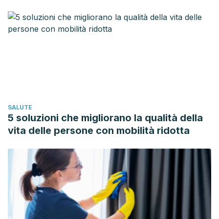
olivofenotipos clínicos y perfil de reconocimiento de
alérgenos en pacientes con doble sensibilización.
Universidad de Alcalá, 2017.
Ayuso R, Carreira J, Polo F. Quantitation of the major
allergen of several Parietaria pollens by an anti-Par 1
monoclonal antibody-based ELISA. Analysis of
crossreactivity among purified Par j 1, Par o 1 and Par m 1
allergens. Clinical & Experimental Allergy. 1995; 25: 993-
SALUTE
999.
5 soluzioni che migliorano la qualità della
Bedolla-Barajas M, Valdez-López F, Arceo-Barba J, et al.
vita delle persone con mobilità ridotta
Frecuencia de sensibilización a pólenes de la subclase
Rosidae en pacientes con alergia respiratoria. Revista
Alergia México. 2014; 61(4): 327-335.
Calzada Ricote D. Alergia al polen de olivo: potencial
terapéutico de péptidos definidos a partir de su alérgeno
principal, Ole e 1. Madrid: Universidad Complutense, 2015.