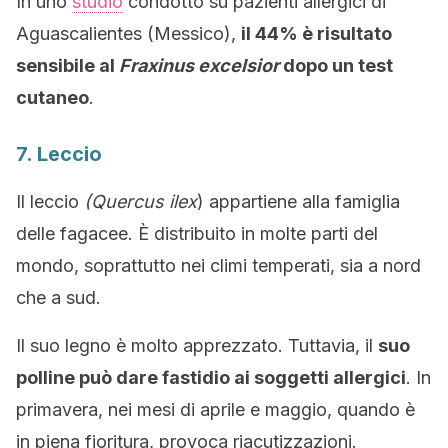
In uno
studio
condotto su pazienti allergici di
Aguascalientes (Messico),
il 44% è risultato
sensibile al
Fraxinus excelsior
dopo un test
cutaneo
.
7. Leccio
Il leccio
(Quercus
ilex
) appartiene alla famiglia
delle fagacee. È distribuito in molte parti del
mondo, soprattutto nei climi temperati, sia a nord
che a sud.
Il suo legno è molto apprezzato. Tuttavia, il
suo
polline può dare fastidio ai soggetti allergici
. In
primavera, nei mesi di aprile e maggio, quando è
in piena fioritura, provoca riacutizzazioni.