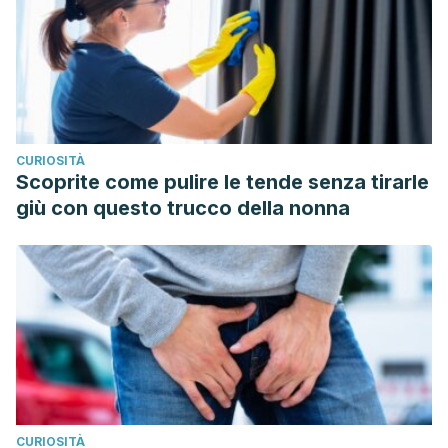
Recuperado de:
https://silo.tips/download/caracteristicas-
diferenciales-entre-el-platano-de-canarias-y-la-banana-1
Fundación Española de la Nutrición (FEN). Frutas: Plátano.
Página 295. Recuperado el 11 de abril del 2023 en:
https://www.fen.org.es/storage/app/media/flipbook/mercado
CURIOSITÀ
alimentos-fen/008/index.html#p=53
Scoprite come pulire le tende senza tirarle
Harvard School of Public Health. The nutrition source:
giù con questo trucco della nonna
Bananas. Recuperado el 11 de abril del 2023 en:
https://www.hsph.harvard.edu/nutritionsource/food-
features/bananas/
Ministerio de Agricultura, Pesca y Alimentación. I.G.P.
Plátano de Canarias. Recuperado de:
https://www.mapa.gob.es/es/alimentacion/temas/calidad-
diferenciada/dop-igp/frutas/IGP_Platano_Canarias.aspx
CURIOSITÀ