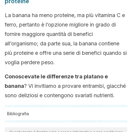
proteine
La banana ha meno proteine, ma più vitamina C e
ferro, pertanto è l’opzione migliore in grado di
fornire maggiore quantità di benefici
all’organismo; da parte sua, la banana contiene
più proteine e offre una serie di benefici quando si
voglia perdere peso.
Conoscevate le differenze tra platano e
banana
? Vi invitiamo a provare entrambi, giacché
sono deliziosi e contengono svariati nutrienti.
Bibliografia
Tutte le fonti citate sono state esaminate a fondo dal nostro
team per garantirne la qualità, l'affidabilità, l'attualità e la