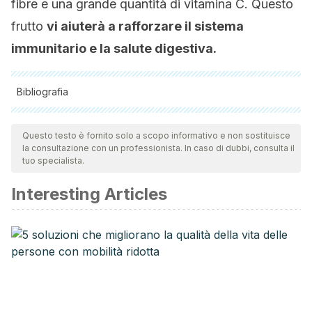
fibre e una grande quantità di vitamina C. Questo
frutto
vi aiuterà a rafforzare il sistema
immunitario e la salute digestiva.
Bibliografia
Tutte le fonti citate sono state esaminate a fondo dal nostro
team per garantirne la qualità, l'affidabilità, l'attualità e la
Questo testo è fornito solo a scopo informativo e non sostituisce
la consultazione con un professionista. In caso di dubbi, consulta il
validità. La bibliografia di questo articolo è stata considerata
tuo specialista.
affidabile e di precisione accademica o scientifica.
Interesting Articles
Gad, S. C. (2014). Potassium. In Encyclopedia of
Toxicology: Third Edition. https://doi.org/10.1016/B978-0-
12-386454-3.00913-1
Weaver, C. M. (2013). Potassium and Health. Advances in
Nutrition: An International Review Journal.
https://doi.org/10.3945/an.112.003533
He, F. J., & MacGregor, G. A. (2008). Beneficial effects of