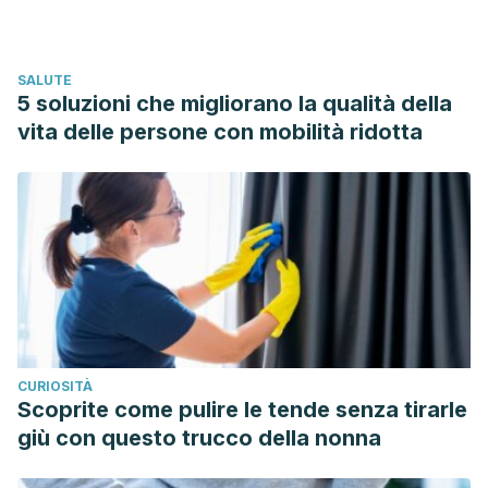
potassium on human health. In Physiologia Plantarum.
https://doi.org/10.1111/j.1399-3054.2007.01033.x
SALUTE
Duarte, P. F., Chaves, M. A., Borges, C. D., & Mendonça, C.
5 soluzioni che migliorano la qualità della
R. B. (2017). Avocado: Characteristics, health benefits, and
vita delle persone con mobilità ridotta
uses. International News on Fats, Oils and Related
Materials. https://doi.org/10.1590/0103-8478cr20141516
CURIOSITÀ
Scoprite come pulire le tende senza tirarle
giù con questo trucco della nonna