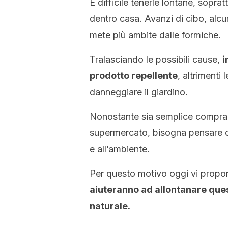
È difficile tenerle lontane, sopra
dentro casa. Avanzi di cibo, alcu
mete più ambite dalle formiche.
Tralasciando le possibili cause,
i
prodotto repellente
, altrimenti
danneggiare il giardino.
Nonostante sia semplice comprare
supermercato, bisogna pensare ch
e all’ambiente.
Per questo motivo oggi vi prop
aiuteranno ad allontanare quest
naturale.