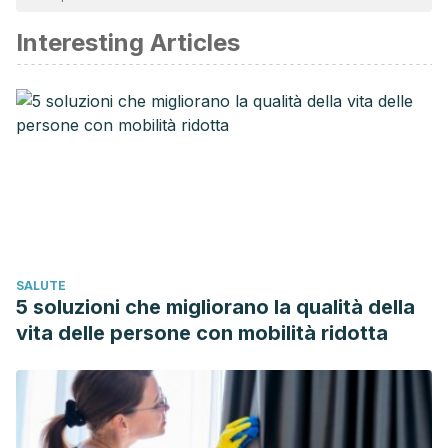
affidabile e di precisione accademica o scientifica.
Interesting Articles
Klein, A. D., & Penneys, N. S. (1988). Aloe vera. Journal of
the American Academy of Dermatology.
https://doi.org/10.1016/S0190-9622
(88)70095-X
Vogler, B. K., & Ernst, E. (1999). Aloe vera: A systematic
review of its clinical effectiveness. British Journal of
General Practice.
https://doi.org/10.1080/10408690490424694
Choi, S., & Chung, M. H. (2003). A review on the
relationship between aloe vera components and their
SALUTE
biologic effects. Seminars in Integrative Medicine.
5 soluzioni che migliorano la qualità della
https://doi.org/10.1016/S1543-1150
(03)00005-X
vita delle persone con mobilità ridotta