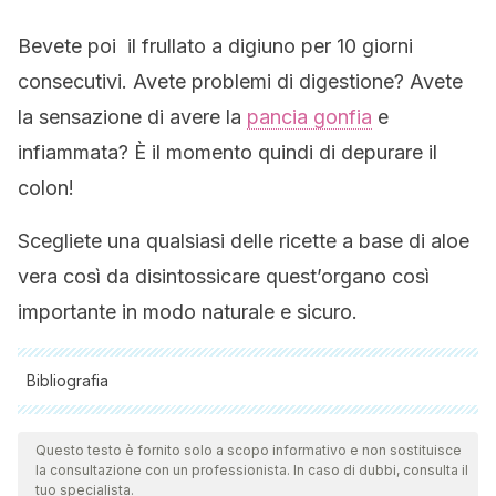
Bevete poi il frullato a digiuno per 10 giorni
consecutivi. Avete problemi di digestione? Avete
la sensazione di avere la
pancia gonfia
e
infiammata? È il momento quindi di depurare il
colon!
Scegliete una qualsiasi delle ricette a base di aloe
vera così da disintossicare quest’organo così
importante in modo naturale e sicuro.
Bibliografia
Tutte le fonti citate sono state esaminate a fondo dal nostro
team per garantirne la qualità, l'affidabilità, l'attualità e la
Questo testo è fornito solo a scopo informativo e non sostituisce
la consultazione con un professionista. In caso di dubbi, consulta il
validità. La bibliografia di questo articolo è stata considerata
tuo specialista.