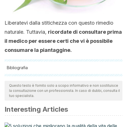
Liberatevi dalla stitichezza con questo rimedio
naturale. Tuttavia,
ricordate di consultare prima
il medico per essere certi che vi è possibile
consumare la piantaggine.
Bibliografia
Tutte le fonti citate sono state esaminate a fondo dal nostro
team per garantirne la qualità, l'affidabilità, l'attualità e la
Questo testo è fornito solo a scopo informativo e non sostituisce
la consultazione con un professionista. In caso di dubbi, consulta il
validità. La bibliografia di questo articolo è stata considerata
tuo specialista.
affidabile e di precisione accademica o scientifica.
Interesting Articles
García Peris, P., Bretón Lesmes, I., de la Cuerda Compes,
C., & Camblor Alvarez, M. (2002). Metabolismo col??nico
de la fibra. Nutricion Hospitalaria.