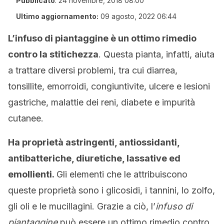
Pubblicato
:
24 novembre, 2018 08:00
Ultimo aggiornamento:
09 agosto, 2022 06:44
L’infuso di piantaggine è un ottimo rimedio
contro la stitichezza
. Questa pianta, infatti, aiuta
a trattare diversi problemi, tra cui diarrea,
tonsillite, emorroidi, congiuntivite, ulcere e lesioni
gastriche, malattie dei reni, diabete e impurità
cutanee.
Ha proprietà astringenti, antiossidanti,
antibatteriche, diuretiche, lassative ed
emollienti.
Gli elementi che le attribuiscono
queste proprietà sono i glicosidi, i tannini, lo zolfo,
gli oli e le mucillagini. Grazie a ciò, l’
infuso di
piantaggine
può essere un ottimo rimedio contro