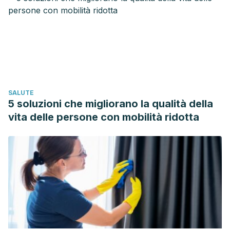
Organización de las Naciones Unidas para la Agricultura y
la Alimentación. (2014). Necesidades Nutricionales. Fao.
https://doi.org/Tesis
de Ingenieria Civil
Schmulson Wasserman, M., Francisconi, C., Olden, K.,
Aguilar Paíz, L., Bustos-Fernández, L., Cohen, H., … Zolezzi,
A. (2008). Consenso Latinoamericano de Estreñimiento
SALUTE
Crónico. Gastroenterologia y Hepatologia.
5 soluzioni che migliorano la qualità della
https://doi.org/10.1157/13116072
vita delle persone con mobilità ridotta
Rey, E. (2006). Estreñimiento. Revista Española de
Enfermedades Digestivas.
https://doi.org/10.4321/S1130-
01082006000400010