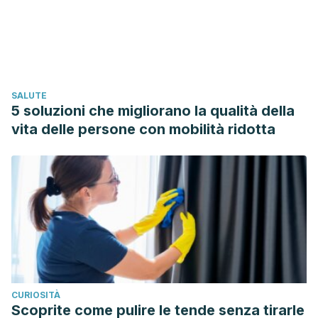
Health. Evidence-Based Complementary and Alternative
Medicine. https://doi.org/10.1155/2015/824185
Trefts, E., Gannon, M., & Wasserman, D. H. (2017). The liver.
Current Biology. https://doi.org/10.1016/j.cub.2017.09.019
SALUTE
5 soluzioni che migliorano la qualità della
vita delle persone con mobilità ridotta
CURIOSITÀ
Scoprite come pulire le tende senza tirarle