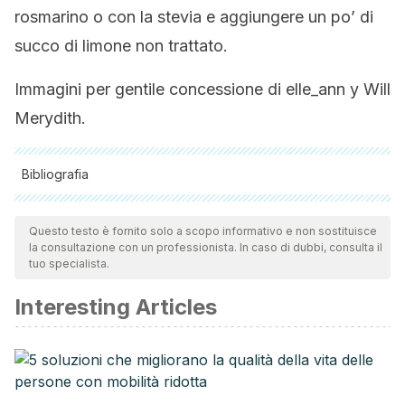
rosmarino o con la stevia e aggiungere un po’ di
succo di limone non trattato.
Immagini per gentile concessione di elle_ann y Will
Merydith.
Bibliografia
Tutte le fonti citate sono state esaminate a fondo dal nostro
team per garantirne la qualità, l'affidabilità, l'attualità e la
Questo testo è fornito solo a scopo informativo e non sostituisce
la consultazione con un professionista. In caso di dubbi, consulta il
validità. La bibliografia di questo articolo è stata considerata
tuo specialista.
affidabile e di precisione accademica o scientifica.
Interesting Articles
Melzer, O. A., Rothkopf, M. M., & Ganjhu, L. (2014).
Nonalcoholic fatty liver disease. In Metabolic Medicine and
Surgery. https://doi.org/10.1201/b17616
Guan, Y.-S., & He, Q. (2015). Plants Consumption and Liver