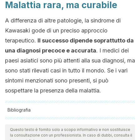
Malattia rara, ma curabile
A differenza di altre patologie, la sindrome di
Kawasaki gode di un preciso approccio
terapeutico.
Il successo dipende soprattutto da
una diagnosi precoce e accurata
. I medici dei
paesi asiatici sono più attenti alla sua diagnosi, ma
sono stati rilevati casi in tutto il mondo. Se i vari
sintomi menzionati sono presenti, si può
sospettare la presenza della malattia.
Bibliografia
Tutte le fonti citate sono state esaminate a fondo dal nostro
team per garantirne la qualità, l'affidabilità, l'attualità e la
Questo testo è fornito solo a scopo informativo e non sostituisce
la consultazione con un professionista. In caso di dubbi, consulta il
validità. La bibliografia di questo articolo è stata considerata