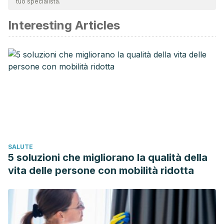
tuo specialista.
affidabile e di precisione accademica o scientifica.
Interesting Articles
Rodríguez Herrera, Raymundo. “Abordaje diagnóstico y
terapéutico de la enfermedad de Kawasaki.” (2019).
Rashid AM, Kamal SM, Ashrafuzzaman M & Mustafa KG.
Kawasaki disease and its treatment – an update. Curr
Rheumatol Rev. 2015; 10(2):109-116.
Salamanca, Javier Yesid Pinzón, Rocio Del Pilar Pereira
Ospina, and José Miguel Suescún Vargas. “Enfermedad de
kawasaki incompleta.” Pediatría 51.2 (2018): 40-42.
Troncoso, Gabriela Liliana Santafé. “Enfermedad de
SALUTE
Kawasaki.” Revista Médica-Científica CAMbios HECAM 17.1
5 soluzioni che migliorano la qualità della
(2018): 57-60.
vita delle persone con mobilità ridotta