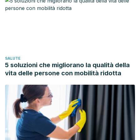
a probable case.
Acevedo Gragera, A., Fernández Rojas, J., & Salas Campo,
E. (2006). Progeria del adulto (síndrome de Werner).
Seguimiento de 2 casos desde Atención Primaria.
Semergen, 32(8), 410–414. https://doi.org/10.1016/S1138-
3593(06)73304-4
SALUTE
Orphanet: Síndrome de Werner. (n.d.). Retrieved March 3,
5 soluzioni che migliorano la qualità della
2020, from https://www.orpha.net/consor/cgi-
vita delle persone con mobilità ridotta
bin/OC_Exp.php?Lng=ES&Expert=902
Rastogi, Rajul, and SM Chander Mohan. “Progeria
syndrome: A case report.”
Indian journal of
orthopaedics
42.1 (2008): 97.