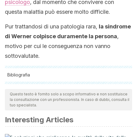
psicologo
, dal momento che convivere con
questa malattia può essere molto difficile.
Pur trattandosi di una patologia rara,
la sindrome
di Werner colpisce duramente la persona
,
motivo per cui le conseguenza non vanno
sottovalutate.
Bibliografia
Tutte le fonti citate sono state esaminate a fondo dal nostro
team per garantirne la qualità, l'affidabilità, l'attualità e la
Questo testo è fornito solo a scopo informativo e non sostituisce
la consultazione con un professionista. In caso di dubbi, consulta il
validità. La bibliografia di questo articolo è stata considerata
tuo specialista.
affidabile e di precisione accademica o scientifica.
Interesting Articles
Acosta-Aragón, M. A., Sierra-Zúñiga, M. F., & Sotelo-
Muñoz, N. F. (n.d.). Casos clínicos Síndrome de Werner: a
propósito de un caso probable Werner’s syndrome, about