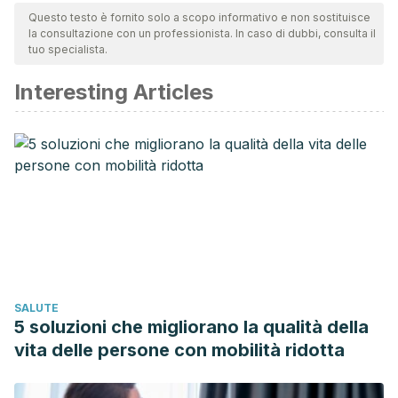
team per garantirne la qualità, l'affidabilità, l'attualità e la
Questo testo è fornito solo a scopo informativo e non sostituisce
la consultazione con un professionista. In caso di dubbi, consulta il
validità. La bibliografia di questo articolo è stata considerata
tuo specialista.
affidabile e di precisione accademica o scientifica.
Interesting Articles
Hígado: anatomía y funciones
. Health Library. UC Chicago
Medicine. [Avaiable online].
SALUTE
5 soluzioni che migliorano la qualità della
vita delle persone con mobilità ridotta