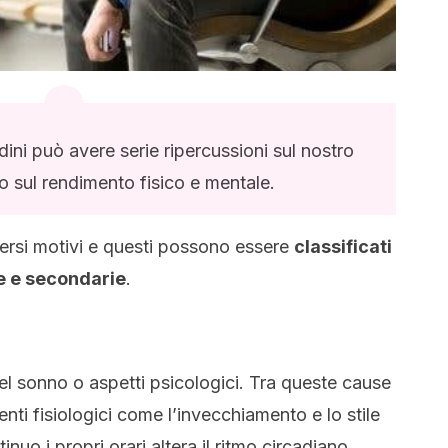
ini può avere serie ripercussioni sul nostro
o sul rendimento fisico e mentale.
iversi motivi e questi possono essere
classificati
e e secondarie
.
el sonno o aspetti psicologici. Tra queste cause
i fisiologici come l’invecchiamento e lo stile
inuo i propri orari altera il ritmo circadiano.