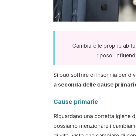
Cambiare le proprie abitud
riposo, influend
Si può soffrire di insonnia per d
a seconda delle cause primari
Cause primarie
Riguardano una corretta igiene d
possiamo menzionare i cambiament
di vita, visto che cambiare di cont