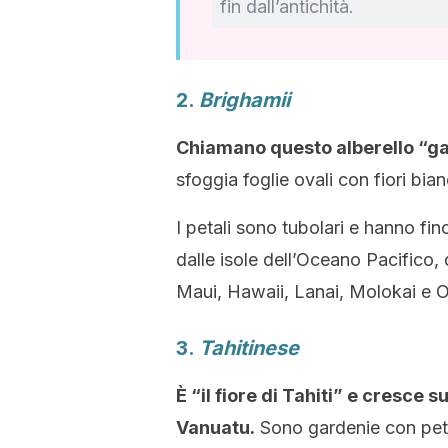
fin dall’antichità.
2.
Brighamii
Chiamano questo alberello “g
sfoggia foglie ovali con fiori bi
I petali sono tubolari e hanno fi
dalle isole dell’Oceano Pacifico,
Maui, Hawaii, Lanai, Molokai e 
3.
Tahitinese
È “il fiore di Tahiti” e cresce s
Vanuatu.
Sono gardenie con petali