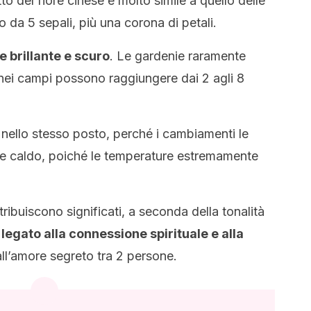
to del fiore cinese è molto simile a quello delle
da 5 sepali, più una corona di petali.
de brillante e scuro
. Le gardenie raramente
 nei campi possono raggiungere dai 2 agli 8
e nello stesso posto, perché i cambiamenti le
te caldo, poiché le temperature estremamente
ttribuiscono significati, a seconda della tonalità
è legato alla connessione spirituale e alla
all’amore segreto tra 2 persone.