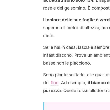
accettati sono solo 134.
L’aspet
rose e del gelsomino. È composto 
Il colore delle sue foglie è ver
superano il metro di altezza, ma
metri.
Se le hai in casa, lasciale sempr
infastidiscono. Prova un ambien
basse non le piacciono.
Sono piante solitarie, alle quali a
dei
fiori
. Ad esempio,
il bianco 
purezza
. Quelle rosse alludono 