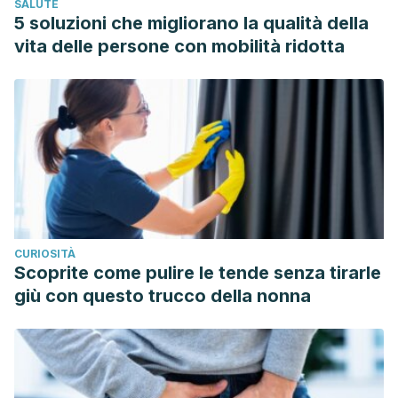
SALUTE
Samet JM. Los riesgos del tabaquismo activo y pasivo.
5 soluzioni che migliorano la qualità della
Salud pública de México 2002; 44: 144-160. Available at:
vita delle persone con mobilità ridotta
https://www.scielosp.org/article/spm/2002.v44suppl1/s144-
s160/es/
. Accessed 12/30, 2018.
CURIOSITÀ
Scoprite come pulire le tende senza tirarle
giù con questo trucco della nonna