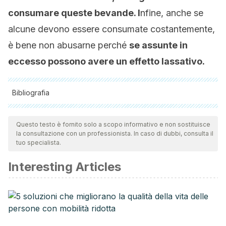
consumare queste bevand
e. I
nfine, anche se
alcune devono essere consumate costantemente,
è bene non abusarne perché
se assunte in
eccesso possono avere un effetto lassativo.
Bibliografia
Tutte le fonti citate sono state esaminate a fondo dal nostro
team per garantirne la qualità, l'affidabilità, l'attualità e la
Questo testo è fornito solo a scopo informativo e non sostituisce
la consultazione con un professionista. In caso di dubbi, consulta il
validità. La bibliografia di questo articolo è stata considerata
tuo specialista.
affidabile e di precisione accademica o scientifica.
Interesting Articles
Toxinas. Medline
Plus. https://medlineplus.gov/spanish/ency/article/002331.htm
Henkel, J. S., Baldwin, M. R., & Barbieri, J. T. (2010). Toxins
from bacteria.
EXS
. https://doi.org/10.1007/978-3-7643-
8338-1_1