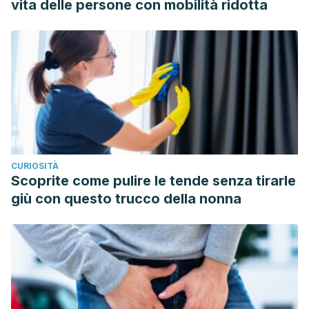
vita delle persone con mobilità ridotta
Sarategui DE., Wildman R., Wong M., Jo E., The effects of
leucine enriched branched chain amino acid supplementation
on recovery after high intensity resistance exercise. Int J
Sports Physiol Perform, 2019. 14 (8): 1081-1088.
CURIOSITÀ
Scoprite come pulire le tende senza tirarle
giù con questo trucco della nonna