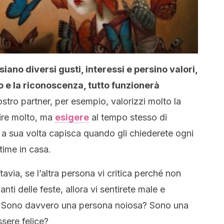
iano diversi gusti, interessi e persino valori,
to e la riconoscenza, tutto funzionerà
stro partner, per esempio, valorizzi molto la
cire molto, ma
esigere
al tempo stesso di
e a sua volta capisca quando gli chiederete ogni
ntime in casa.
tavia, se l’altra persona vi critica perché non
nti delle feste, allora vi sentirete male e
ssi. Sono davvero una persona noiosa? Sono una
ssere felice?