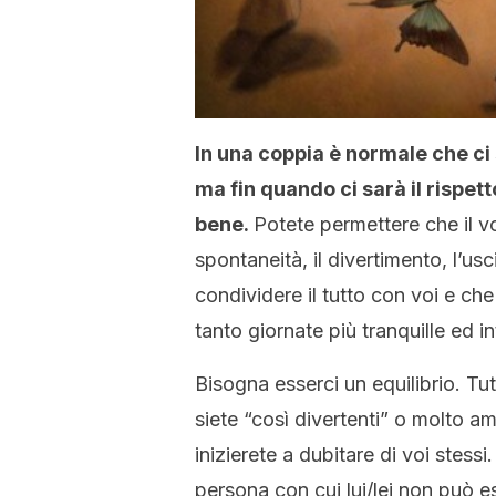
In una coppia è normale che ci s
ma fin quando ci sarà il rispet
bene.
Potete permettere che il vo
spontaneità, il divertimento, l’us
condividere il tutto con voi e ch
tanto giornate più tranquille ed i
Bisogna esserci un equilibrio. Tut
siete “così divertenti” o molto ama
inizierete a dubitare di voi ste
persona con cui lui/lei non può e