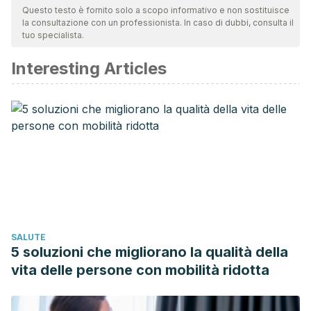
team per garantirne la qualità, l'affidabilità, l'attualità e la
Questo testo è fornito solo a scopo informativo e non sostituisce
la consultazione con un professionista. In caso di dubbi, consulta il
validità. La bibliografia di questo articolo è stata considerata
tuo specialista.
affidabile e di precisione accademica o scientifica.
Interesting Articles
Li, A. W., & Goldsmith, C. A. W. (2012, March). The effects of
yoga on anxiety and stress.
Alternative Medicine Review
.
https://doi.org/10.1016/j.jinsphys.2011.01.005
VV.AA (2018).Effect of Modified Slow Breathing Exercise
on Perceived Stress and Basal Cardiovascular Parameters.
https://www.ncbi.nlm.nih.gov/pmc/articles/PMC5769199/
SALUTE
5 soluzioni che migliorano la qualità della
vita delle persone con mobilità ridotta