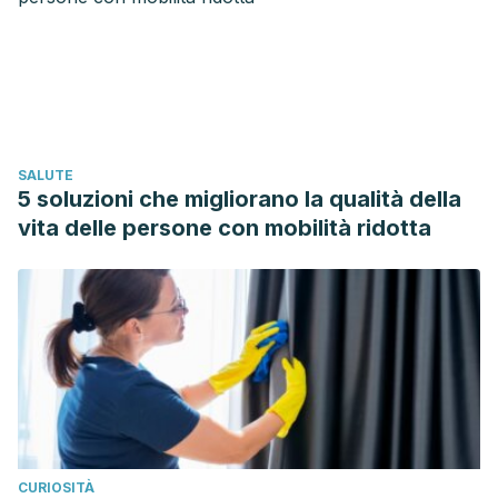
Nutrition
,
109
(5), 1431–1438.
https://doi.org/10.1093/ajcn/nqy369
Mesas, A. E., Leon-Muñoz, L. M., Rodriguez-Artalejo, F., &
Lopez-Garcia, E. (2011). The effect of coffee on blood
pressure and cardiovascular disease in hypertensive
SALUTE
individuals: A systematic review and meta-
5 soluzioni che migliorano la qualità della
analysis.
American Journal of Clinical Nutrition
,
94
(4), 1113–
vita delle persone con mobilità ridotta
1126. https://doi.org/10.3945/ajcn.111.016667
Lopez-Garcia, E., Guallar-Castillon, P., Leon-Muñoz, L.,
Graciani, A., & Rodriguez-Artalejo, F. (2014). Coffee
consumption and health-related quality of life.
Clinical
Nutrition
,
33
(1), 143–149.
https://doi.org/10.1016/j.clnu.2013.04.004
CURIOSITÀ