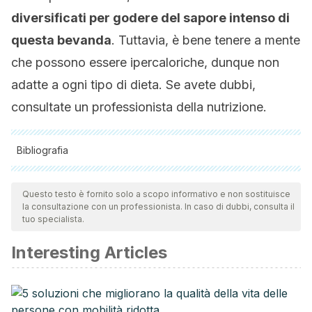
diversificati per godere del sapore intenso di
questa bevanda
. Tuttavia, è bene tenere a mente
che possono essere ipercaloriche, dunque non
adatte a ogni tipo di dieta. Se avete dubbi,
consultate un professionista della nutrizione.
Bibliografia
Tutte le fonti citate sono state esaminate a fondo dal nostro
team per garantirne la qualità, l'affidabilità, l'attualità e la
Questo testo è fornito solo a scopo informativo e non sostituisce
la consultazione con un professionista. In caso di dubbi, consulta il
validità. La bibliografia di questo articolo è stata considerata
tuo specialista.
affidabile e di precisione accademica o scientifica.
Interesting Articles
Machado-Fragua, M. D., Struijk, E. A., Ballesteros, J. M.,
Ortolá, R., Rodriguez-Artalejo, F., & Lopez-Garcia, E. (2019).
Habitual coffee consumption and risk of falls in 2 European
cohorts of older adults.
American Journal of Clinical