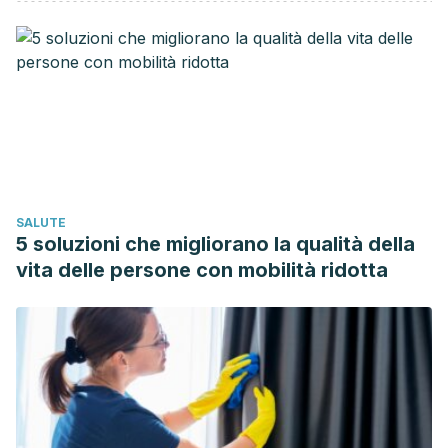
May 1). Diagnosis and management of chronic constipation
in adults.
Nature Reviews Gastroenterology and
Hepatology
. Nature Publishing Group.
https://doi.org/10.1038/nrgastro.2016.53
Krogh, K., Chiarioni, G., & Whitehead, W. (2017, June 1).
Management of chronic constipation in adults.
United
European Gastroenterology Journal
. SAGE Publications Ltd.
https://doi.org/10.1177/2050640616663439
SALUTE
Maslekar, S., & Jayne, D. G. (2011). The management of
5 soluzioni che migliorano la qualità della
constipation. In
Contemporary Coloproctology
(pp. 389–
vita delle persone con mobilità ridotta
408). Springer-Verlag London Ltd.
https://doi.org/10.1007/978-0-85729-889-8_27