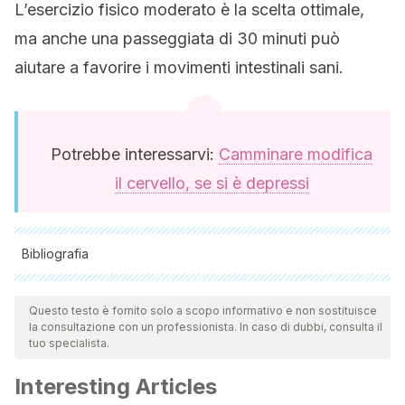
L’esercizio fisico moderato è la scelta ottimale,
ma anche una passeggiata di 30 minuti può
aiutare a favorire i movimenti intestinali sani.
Potrebbe interessarvi:
Camminare modifica
il cervello, se si è depressi
Bibliografia
Tutte le fonti citate sono state esaminate a fondo dal nostro
team per garantirne la qualità, l'affidabilità, l'attualità e la
Questo testo è fornito solo a scopo informativo e non sostituisce
la consultazione con un professionista. In caso di dubbi, consulta il
validità. La bibliografia di questo articolo è stata considerata
tuo specialista.
affidabile e di precisione accademica o scientifica.
Interesting Articles
Rao, S. S. C., Rattanakovit, K., & Patcharatrakul, T. (2016,