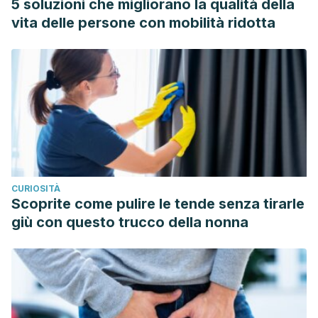
5 soluzioni che migliorano la qualità della
B., & Fraile García, P. A. (2007). Fascitis Plantar. Tratamiento
vita delle persone con mobilità ridotta
ortopodológico. Fisioterapia. https://doi.org/10.1016/S0211-
5638(07)74421-8
CURIOSITÀ
Scoprite come pulire le tende senza tirarle
giù con questo trucco della nonna