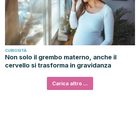
Takeuchi, H., Takahashi-Muto, C., Nagase, M., Kassai, M.,
Tanaka-Yachi, R., & Kiyose, C. (2020). Anti-inflammatory
Effects of Extracts of Sweet Basil (Ocimum basilicum L.) on
a Co-culture of 3T3-L1 Adipocytes and RAW264.7
Macrophages.
Journal of oleo science
,
69
(5), 487–493.
CURIOSITÀ
https://pubmed.ncbi.nlm.nih.gov/32281564/
Non solo il grembo materno, anche il
cervello si trasforma in gravidanza
Carica altro ...