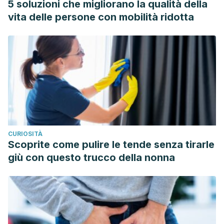
5 soluzioni che migliorano la qualità della
Clinical Review.
Frontiers in pharmacology
,
12
, 805391.
vita delle persone con mobilità ridotta
https://www.ncbi.nlm.nih.gov/pmc/articles/PMC8762307/
Ayuob, N. N., Balgoon, M. J., Ali, S., Alnoury, I. S.,
ALmohaimeed, H. M., & AbdElfattah, A. A. (2020). Ocimum
basilicum (basil) modulates apoptosis and neurogenesis in
olfactory pulp of mice exposed to chronic unpredictable
mild stress.
Frontiers in psychiatry
,
11
, 569711.
https://www.frontiersin.org/articles/10.3389/fpsyt.2020.569711/f
Ayuob, N. N., Firgany, A. E. L., El-Mansy, A. A., & Ali, S.
CURIOSITÀ
(2017). Can Ocimum basilicum relieve chronic
Scoprite come pulire le tende senza tirarle
unpredictable mild stress-induced depression in mice?.
giù con questo trucco della nonna
Experimental and molecular pathology
,
103
(2), 153–161.
https://pubmed.ncbi.nlm.nih.gov/28823898/
Bensaid, A., Boudard, F., Servent, A., Morel, S., Portet, K.,
Guzman, C., Vitou, M., Bichon, F., & Poucheret, P. (2022).
Differential Nutrition-Health Properties of
Ocimum