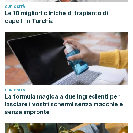
CURIOSITÀ
Virgin coconut oil.
Journal of Traditional and
Le 10 migliori cliniche di trapianto di
Complementary Medicine, 9
(1), 5–14.
capelli in Turchia
https://www.ncbi.nlm.nih.gov/pmc/articles/PMC6335493/
CURIOSITÀ
La formula magica a due ingredienti per
lasciare i vostri schermi senza macchie e
senza impronte