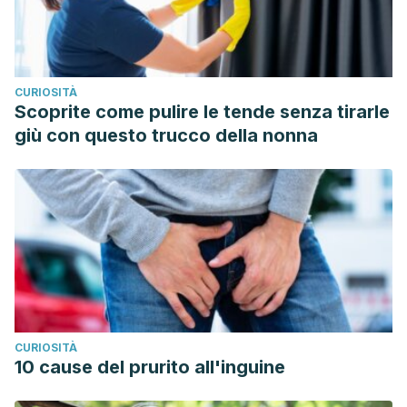
https://www.sciencedirect.com/science/article/abs/pii/S076
Longhurst, B., & Steele, C. (2016). Dry heel fissures:
treatment and prevention.
Dermatological Nursing, 15
(3),
CURIOSITÀ
46-49.
https://www.researchgate.net/profile/Belinda-
Scoprite come pulire le tende senza tirarle
Longhurst/publication/316880454_Dry_Heel_Fissures_Treatm
giù con questo trucco della nonna
Heel-Fissures-Treatment-and-Prevention.pdf
Park, E., Kim, G., & Kim, H. (2013) Effect of Moisturizer
Containing Avocado Oil on the Skin Moisture and Personal
Satisfaction of 20s Female College Students.
Asian Journal
of Beauty and Cosmetology,
11
(5), 951-957.
https://www.e-
ajbc.org/journal/view.php?number=662
Reynertson, K., Garay, M., Nebus, J.,
et al
. (2015). Anti-
inflammatory activities of colloidal oatmeal (Avena sativa)
CURIOSITÀ
contribute to the effectiveness of oats in treatment of itch
10 cause del prurito all'inguine
associated with dry, irritated skin.
Journal of Drugs in
Dermatology, 14
(1), 43-8.