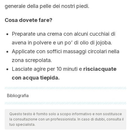
generale della pelle dei nostri piedi.
Cosa dovete fare?
Preparate una crema con alcuni cucchiai di
avena in polvere e un po’ di olio di jojoba.
Applicate con soffici massaggi circolari nella
zona screpolata.
Lasciate agire per 10 minuti e
risciacquate
con acqua tiepida.
Bibliografia
Tutte le fonti citate sono state esaminate a fondo dal nostro
team per garantirne la qualità, l'affidabilità, l'attualità e la
Questo testo è fornito solo a scopo informativo e non sostituisce
la consultazione con un professionista. In caso di dubbi, consulta il
validità. La bibliografia di questo articolo è stata considerata
tuo specialista.
affidabile e di precisione accademica o scientifica.