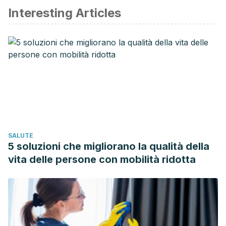
Interesting Articles
American Academy of Dermatology Association. (s. f.).
How
to treat corns and calluses
. Consultado el 04 de febrero de
2024.
https://www.aad.org/public/everyday-care/injured-
skin/burns/treat-corns-calluses
Goyal, A., Sharma, A., Kaur, J., et al. (2022). Bioactive-
Based Cosmeceuticals: An Update on Emerging Trends.
Molecules, 27
(3), 828.
https://www.ncbi.nlm.nih.gov/pmc/articles/PMC8837976/
Harvard Health Publishing. (1 de diciembre de 2023).
Why
SALUTE
are my heels cracked?
.
5 soluzioni che migliorano la qualità della
https://www.health.harvard.edu/diseases-and-
vita delle persone con mobilità ridotta
conditions/why-are-my-heels-cracked
Ilia, G., Simulescu, V., Merghes, P., & Varan, N. (2021). The
health benefits of honey as an energy source with
antioxidant, antibacterial and antiseptic effects
. Science &
Sports, 36
(4), 272.