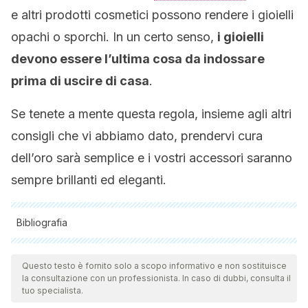
e altri prodotti cosmetici possono rendere i gioielli
opachi o sporchi. In un certo senso,
i gioielli
devono essere l’ultima cosa da indossare
prima di uscire di casa
.
Se tenete a mente questa regola, insieme agli altri
consigli che vi abbiamo dato, prendervi cura
dell’oro sarà semplice e i vostri accessori saranno
sempre brillanti ed eleganti.
Bibliografia
Tutte le fonti citate sono state esaminate a fondo dal nostro
team per garantirne la qualità, l'affidabilità, l'attualità e la
Questo testo è fornito solo a scopo informativo e non sostituisce
la consultazione con un professionista. In caso di dubbi, consulta il
validità. La bibliografia di questo articolo è stata considerata
tuo specialista.
affidabile e di precisione accademica o scientifica.