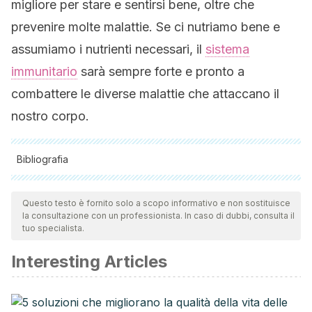
migliore per stare e sentirsi bene, oltre che
prevenire molte malattie. Se ci nutriamo bene e
assumiamo i nutrienti necessari, il
sistema
immunitario
sarà sempre forte e pronto a
combattere le diverse malattie che attaccano il
nostro corpo.
Bibliografia
Tutte le fonti citate sono state esaminate a fondo dal nostro
team per garantirne la qualità, l'affidabilità, l'attualità e la
Questo testo è fornito solo a scopo informativo e non sostituisce
la consultazione con un professionista. In caso di dubbi, consulta il
validità. La bibliografia di questo articolo è stata considerata
tuo specialista.
affidabile e di precisione accademica o scientifica.
Interesting Articles
Donaldson, M. S. (2004). Nutrition and cancer: A review of
the evidence for an anti-cancer diet. Nutrition Journal.
https://doi.org/10.1186/1475-2891-3-19