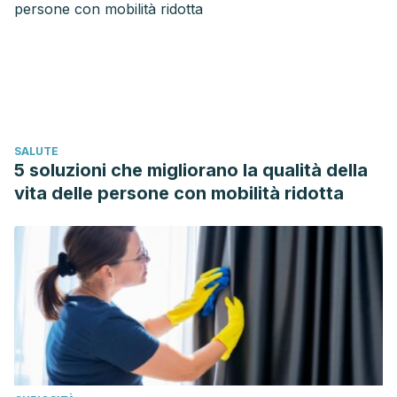
Kwan, H. Y., Chao, X., Su, T., Fu, X., Tse, A. K. W., Fong, W.
fun, & Yu, Z. L. (2017). The anticancer and antiobesity
effects of Mediterranean diet. Critical Reviews in Food
Science and Nutrition.
https://doi.org/10.1080/10408398.2013.852510
Mosby, T. T., Cosgrove, M., Sarkardei, S., Platt, K. L., &
SALUTE
Kaina, B. (2012). Nutrition in adult and childhood cancer:
5 soluzioni che migliorano la qualità della
role of carcinogens and anti-carcinogens. Anticancer
vita delle persone con mobilità ridotta
Research.