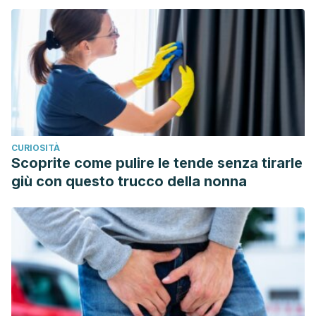
https://doi.org/10.1097/00042737-200501000-00020
CURIOSITÀ
Scoprite come pulire le tende senza tirarle
giù con questo trucco della nonna