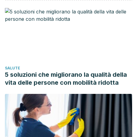
los vínculos humanos
. Fondo de Cultura Económica.
Branden, N. (2000).
Psicologia del Amor Romantico
. Paidós.
Hazan, C., & Shaver, P. (1987). Romantic love
conceptualised as an attachment process. Journal of
Personality and Social Psychology, 52, 511-524.
https://psycnet.apa.org/record/1987-21950-001
Sanpedro, P. (2005). El mito del amor y sus consecuencias
en los vínculos de pareja.
Disenso
,
45
, 5-20.
SALUTE
5 soluzioni che migliorano la qualità della
vita delle persone con mobilità ridotta