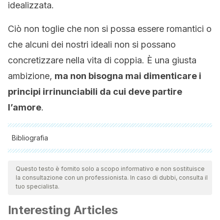
idealizzata.
Ciò non toglie che non si possa essere romantici o
che alcuni dei nostri ideali non si possano
concretizzare nella vita di coppia. È una giusta
ambizione,
ma non bisogna mai dimenticare i
principi irrinunciabili da cui deve partire
l’amore
.
Bibliografia
Tutte le fonti citate sono state esaminate a fondo dal nostro
team per garantirne la qualità, l'affidabilità, l'attualità e la
Questo testo è fornito solo a scopo informativo e non sostituisce
la consultazione con un professionista. In caso di dubbi, consulta il
validità. La bibliografia di questo articolo è stata considerata
tuo specialista.
affidabile e di precisione accademica o scientifica.
Interesting Articles
Bauman, Z. (2012).
Amor líquido: acerca de la fragilidad de