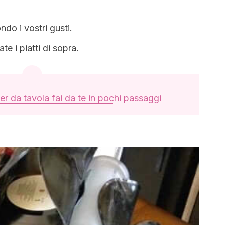
ndo i vostri gusti.
te i piatti di sopra.
r da tavola fai da te in pochi passaggi