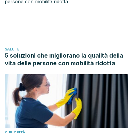
Sienra-Monge Juan José Luis. Asma. Bol. Med. Hosp. Infant.
Mex. [revista en la Internet]. 2009 Feb [citado 2019 Feb
19] ; 66( 1 ): 3-33. Disponible en:
http://www.scielo.org.mx/scielo.php?
script=sci_arttext&amp
;pid=S1665-
11462009000100002&lng=es.
SALUTE
Braman SS. The global burden of asthma. Chest. 2006; 30
5 soluzioni che migliorano la qualità della
Suppl 1: 45-125.
vita delle persone con mobilità ridotta
The Global Initiative for Asthma. Global strategy for asthma
management and prevention. Definition and Overview;
2006. p. 2-13.
CURIOSITÀ