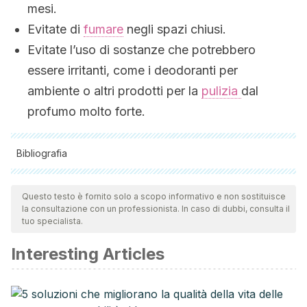
mesi.
Evitate di
fumare
negli spazi chiusi.
Evitate l’uso di sostanze che potrebbero
essere irritanti, come i deodoranti per
ambiente o altri prodotti per la
pulizia
dal
profumo molto forte.
Bibliografia
Tutte le fonti citate sono state esaminate a fondo dal nostro
team per garantirne la qualità, l'affidabilità, l'attualità e la
Questo testo è fornito solo a scopo informativo e non sostituisce
la consultazione con un professionista. In caso di dubbi, consulta il
validità. La bibliografia di questo articolo è stata considerata
tuo specialista.
affidabile e di precisione accademica o scientifica.
Interesting Articles
MAyo Clinic. Asma.
mayoclinic.org/es-es/diseases-
conditions/asthma/symptoms-causes/syc-20369653
Río-Navarro Blanca Estela del, Hidalgo-Castro Emilia María,