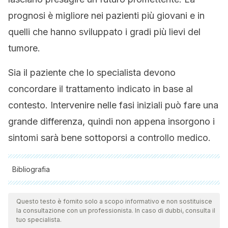
prognosi è migliore nei pazienti più giovani e in
quelli che hanno sviluppato i gradi più lievi del
tumore.
Sia il paziente che lo specialista devono
concordare il trattamento indicato in base al
contesto. Intervenire nelle fasi iniziali può fare una
grande differenza, quindi non appena insorgono i
sintomi sarà bene sottoporsi a controllo medico.
Bibliografia
Tutte le fonti citate sono state esaminate a fondo dal nostro
team per garantirne la qualità, l'affidabilità, l'attualità e la
Questo testo è fornito solo a scopo informativo e non sostituisce
la consultazione con un professionista. In caso di dubbi, consulta il
validità. La bibliografia di questo articolo è stata considerata
tuo specialista.
affidabile e di precisione accademica o scientifica.