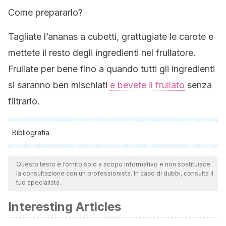
Come prepararlo?
Tagliate l’ananas a cubetti, grattugiate le carote e
mettete il resto degli ingredienti nel frullatore.
Frullate per bene fino a quando tutti gli ingredienti
si saranno ben mischiati
e bevete il frullato
senza
filtrarlo.
Bibliografia
Tutte le fonti citate sono state esaminate a fondo dal nostro
team per garantirne la qualità, l'affidabilità, l'attualità e la
Questo testo è fornito solo a scopo informativo e non sostituisce
la consultazione con un professionista. In caso di dubbi, consulta il
validità. La bibliografia di questo articolo è stata considerata
tuo specialista.
affidabile e di precisione accademica o scientifica.
Interesting Articles
Hale, Laura P et al.
”Dietary supplementation with fresh
pineapple juice decreases inflammation and colonic