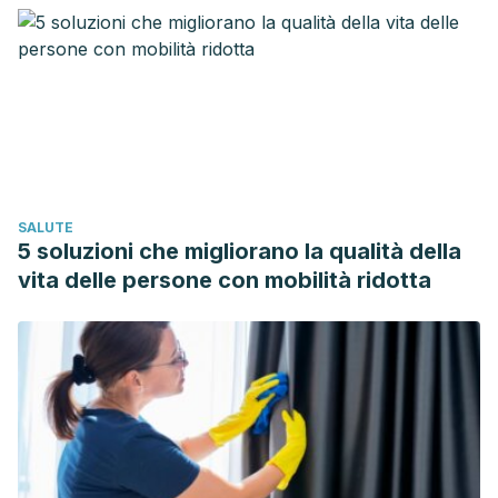
neoplasia in IL-10-deficient mice with colitis”.
Inflammatory
bowel diseases vol. 16,12 (2010): 2012-21.
Parle, Milind & Goel, Pooja. (2010).
”Eat pineapple a day to
keep depression at bay”.
International Journal of Research
in Ayurveda and Pharmacy. 1.
Kumakura S, Yamashita M, Tsurufuji S.
”Effect of bromelain
on kaolin-induced inflammation in rats”.
Eur J Pharmacol.
SALUTE
1988 Jun 10;150(3):295-301.
5 soluzioni che migliorano la qualità della
Rathnavelu, V., Alitheen, N. B., Sohila, S., Kanagesan, S. and
vita delle persone con mobilità ridotta
Ramesh, R. (2016). Potential role of bromelain in clinical and
therapeutic applications.
Biomedical reports
,
5
(3), 283–288.
https://doi.org/10.3892/br.2016.720
Pillai, K., Akhter, J., Chua, T. C. and Morris D. L. (2013).
Anticancer property of bromelain with therapeutic potential
in malignant peritoneal mesothelioma.
Cancer Investigation,
31
(4), 241-250.