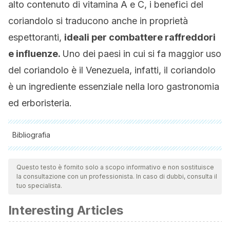
alto contenuto di vitamina A e C, i benefici del
coriandolo si traducono anche in proprietà
espettoranti,
ideali per combattere raffreddori
e influenze.
Uno dei paesi in cui si fa maggior uso
del coriandolo è il Venezuela, infatti, il coriandolo
è un ingrediente essenziale nella loro gastronomia
ed erboristeria.
Bibliografia
Tutte le fonti citate sono state esaminate a fondo dal nostro
team per garantirne la qualità, l'affidabilità, l'attualità e la
Questo testo è fornito solo a scopo informativo e non sostituisce
la consultazione con un professionista. In caso di dubbi, consulta il
validità. La bibliografia di questo articolo è stata considerata
tuo specialista.
affidabile e di precisione accademica o scientifica.
Interesting Articles
Acedo-Félix, E., Núñez-Hernández, Y., Pérez-Morales, R.,
Iñiguez-Palomares, C. M., & Castillón-Campaña, L. (2009).