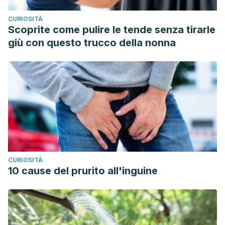
Nutrición
,
14
(2), 102-113.
CURIOSITÀ
Sreelatha, S., & Inbavalli, R. (2012). Antioxidant,
Scoprite come pulire le tende senza tirarle
Antihyperglycemic, and Antihyperlipidemic Effects of
giù con questo trucco della nonna
Coriandrum sativum Leaf and Stem in Alloxan‐Induced
Diabetic Rats.
Journal of food science
,
77
(7), T119-T123.
Wattanathorn, J., Thiraphatthanavong, P., Thukham-mee,
W., Muchimapura, S., Wannanond, P., & Tong-un, T. (2017).
Anticataractogenesis and Antiretinopathy Effects of the
Novel Protective Agent Containing the Combined Extract of
Mango and Vietnamese Coriander in STZ-Diabetic
Rats.
Oxidative medicine and cellular longevity
,
2017
.
CURIOSITÀ
10 cause del prurito all'inguine