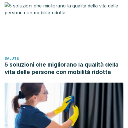
Caracterización polifásica de salmonella spp: Aislada de
campos agrícolas de melón (cucumis melo) y cilantro
(coriandrum sativum).
Interciencia
,
34
(6), 419-423.
Casariego, Z.J.. (2016). Mecanismo de acción de “plantas
medicinales” aplicadas en lesiones estomatológicas:
Revisión. Mecanismo de transferencia de energía
mediante moléculas antiinflamatorias y antioxidantes
SALUTE
absorbidas por los receptores de las membranas celulares
5 soluzioni che migliorano la qualità della
de la mucosa oral. Hipótesis.
Avances en
vita delle persone con mobilità ridotta
Odontoestomatología
,
32
(1), 35-
44.
https://dx.doi.org/10.4321/S0213-12852016000100004
Ceballosa, A. M., & Giraldob, G. I. (2011). El cilantro
(Coriandrum sativum L.) como fuente potencial de
antioxidantes naturales.
Laguna-Camacho, A. (2006). Sobrepeso: Estrategias para
mejorar el manejo nutricio.
Revista de Endocrinología y