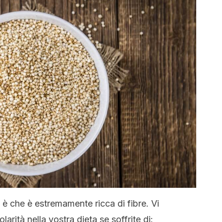
a è che è estremamente ricca di fibre. Vi
arità nella vostra dieta se soffrite di: