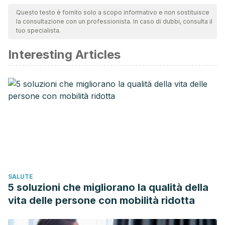
team per garantirne la qualità, l'affidabilità, l'attualità e la
Questo testo è fornito solo a scopo informativo e non sostituisce
la consultazione con un professionista. In caso di dubbi, consulta il
validità. La bibliografia di questo articolo è stata considerata
tuo specialista.
affidabile e di precisione accademica o scientifica.
Interesting Articles
Sandoval, N. J., Arenas, R., Giusiano, G., García, D., Chávez,
L., & Zúniga, P. (2012). Diagnóstico y tratamiento de
dermatofitosis. Revista Médica Hondureña.
Nuño, N., & Losada, D. P. (2005). Dermatofitosis o tiñas.
Guías Clínicas.
Salas-Campos Ingrid, G.-M. N. T. C.-D. P. J. (2009).
Onicomicosis por hongos fuliginosos. Acta Médica
Costarricense.
SALUTE
5 soluzioni che migliorano la qualità della
vita delle persone con mobilità ridotta