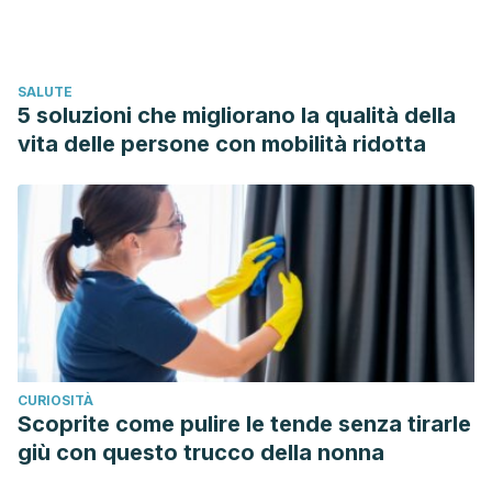
James A. Duke.
La nueva farmacia natural: Alimentos
curativos para prevenir y tratar más de 75 males comunes
.
Rodale, 2010.
SALUTE
5 soluzioni che migliorano la qualità della
vita delle persone con mobilità ridotta
CURIOSITÀ
Scoprite come pulire le tende senza tirarle
giù con questo trucco della nonna