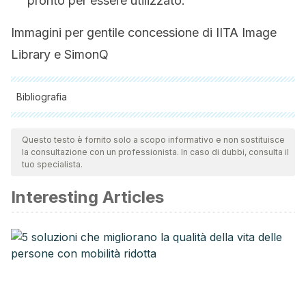
pronto per essere utilizzato.
Immagini per gentile concessione di IITA Image
Library e SimonQ
Bibliografia
Tutte le fonti citate sono state esaminate a fondo dal nostro
team per garantirne la qualità, l'affidabilità, l'attualità e la
Questo testo è fornito solo a scopo informativo e non sostituisce
la consultazione con un professionista. In caso di dubbi, consulta il
validità. La bibliografia di questo articolo è stata considerata
tuo specialista.
affidabile e di precisione accademica o scientifica.
Interesting Articles
David Grotto.
Lo mejor que puedes comer (Colección Vital):
De la A a la Z, la guía nutricional definitiva para llenarte de
energía, de salud.
Penguin Random House Grupo Editorial
México, 2014.
Alfredo Entrala Bueno.
Vitaminas: aspectos prácticos en
medicina
. Ediciones Díaz de Santos, 1995.