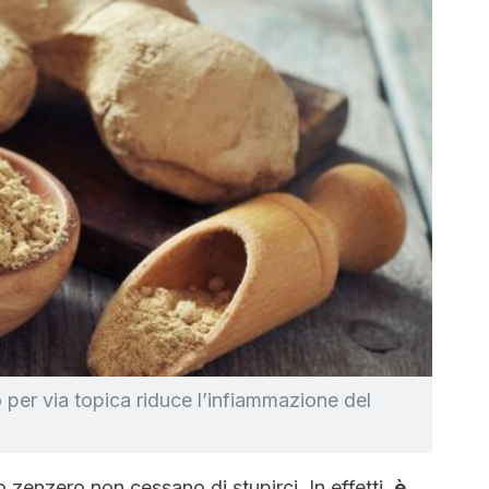
o per via topica riduce l’infiammazione del
o zenzero non cessano di stupirci. In effetti,
è