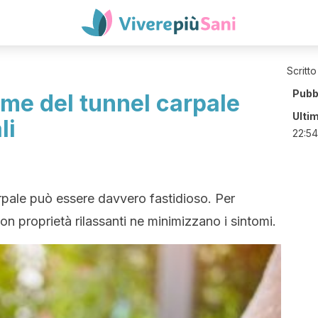
Scritto
Pubb
ome del tunnel carpale
Ulti
li
22:54
arpale può essere davvero fastidioso. Per
 con proprietà rilassanti ne minimizzano i sintomi.