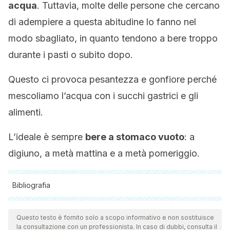
acqua
. Tuttavia, molte delle persone che cercano
di adempiere a questa abitudine lo fanno nel
modo sbagliato, in quanto tendono a bere troppo
durante i pasti o subito dopo.
Questo ci provoca pesantezza e gonfiore perché
mescoliamo l’acqua con i succhi gastrici e gli
alimenti.
L’ideale è sempre
bere a stomaco vuoto
: a
digiuno, a metà mattina e a metà pomeriggio.
Bibliografia
Tutte le fonti citate sono state esaminate a fondo dal nostro
team per garantirne la qualità, l'affidabilità, l'attualità e la
Questo testo è fornito solo a scopo informativo e non sostituisce
la consultazione con un professionista. In caso di dubbi, consulta il
validità. La bibliografia di questo articolo è stata considerata