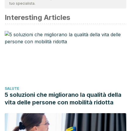
tuo specialista.
affidabile e di precisione accademica o scientifica.
Interesting Articles
Golay, A., Fallaz, A. F., Ybarra, J., Bianchi, P., Saraiva, S.,
Mensi, N., Gomis, R., & De Tonnac, N. (2000). Similar weight
loss with low-energy food combining or balanced diets.
International Journal of Obesity and Related Metabolic
Disorders, 24
(4), 492-496.
https://www.ncbi.nlm.nih.gov/pubmed/10805507
Harvard School of Public Health. (Enero de 2023).
Healthy
eating
plate
.
https://www.hsph.harvard.edu/nutritionsource/healthy-
SALUTE
eating-plate/
5 soluzioni che migliorano la qualità della
Justin, J. P., & Amit, S. D. (2022).
Physiology, Digestion
.
vita delle persone con mobilità ridotta
StatPearls.
https://pubmed.ncbi.nlm.nih.gov/31334962/