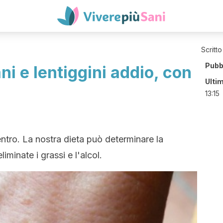
Scritto
Pubb
i e lentiggini addio, con
Ulti
13:15
entro. La nostra dieta può determinare la
iminate i grassi e l'alcol.