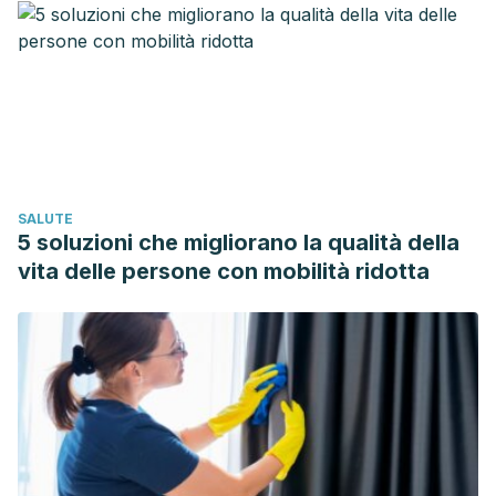
https://doi.org/10.2741/1184
Ruiz, E. F. (2013). Antisépticos y desinfectantes.
Enfermedades Infecciosas y Microbiologia.
https://doi.org/10.1093/eurheartj/ehr323
Salem, C., Pérez, J. A., Henning, E., Uherek, F., Schultz, C.,
Butte, J. M., & González, P. (2000). Heridas: Conceptos
generales. Cuadernos de Cirugía.
SALUTE
https://doi.org/10.4206/cuad.cir.2000.v14n1-15
5 soluzioni che migliorano la qualità della
Velázquez RVR, Flores ÁMG, Gómez PBA. Tratamiento de
vita delle persone con mobilità ridotta
heridas por mordeduras de perro en región
craneofacial. Rev Odont Mex. 2013;17(4):247-255.