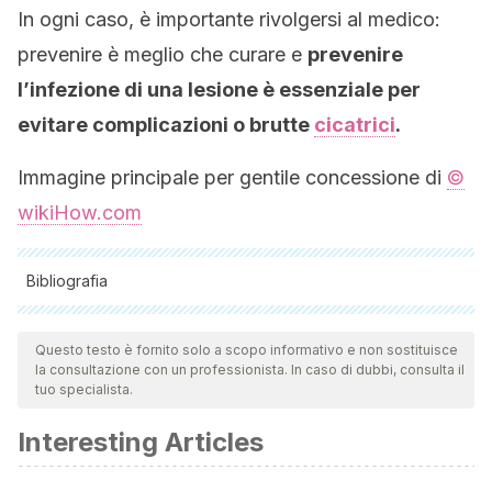
In ogni caso, è importante rivolgersi al medico:
prevenire è meglio che curare e
prevenire
l’infezione di una lesione è essenziale per
evitare complicazioni o brutte
cicatrici
.
Immagine principale per gentile concessione di
©
wikiHow.com
Bibliografia
Tutte le fonti citate sono state esaminate a fondo dal nostro
team per garantirne la qualità, l'affidabilità, l'attualità e la
Questo testo è fornito solo a scopo informativo e non sostituisce
la consultazione con un professionista. In caso di dubbi, consulta il
validità. La bibliografia di questo articolo è stata considerata
tuo specialista.
affidabile e di precisione accademica o scientifica.
Interesting Articles
Diegelmann, R. F. (2004). Wound healing: an overview of
acute, fibrotic and delayed healing. Frontiers in Bioscience.