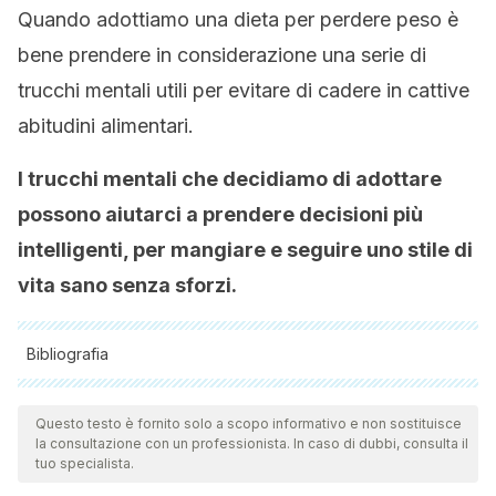
Quando adottiamo una dieta per perdere peso è
bene prendere in considerazione una serie di
trucchi mentali utili per evitare di cadere in cattive
abitudini alimentari.
I trucchi mentali che decidiamo di adottare
possono aiutarci a prendere decisioni più
intelligenti, per mangiare e seguire uno stile di
vita sano senza sforzi.
Bibliografia
Tutte le fonti citate sono state esaminate a fondo dal nostro
team per garantirne la qualità, l'affidabilità, l'attualità e la
Questo testo è fornito solo a scopo informativo e non sostituisce
la consultazione con un professionista. In caso di dubbi, consulta il
validità. La bibliografia di questo articolo è stata considerata
tuo specialista.
affidabile e di precisione accademica o scientifica.