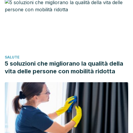
Francisco Toquero de la Torre, C., Zarco Rodríguez, J.,
Aida Fernández Escobedo, A., Dra Marta Cuervo Zapatel
Dra Miren Iosune Zubieta Dra Mercedes Muñoz Hornillos,
A., Troglia, T., Isabel García Jalón, D., … Aranceta Bartrina,
J. (n.d.). Atención Primaria de Calidad una alimentación
cardiosaludable. Retrieved from
https://www.cgcom.es/sites/default/files/GBPC_Alimentacion_
SALUTE
5 soluzioni che migliorano la qualità della
vita delle persone con mobilità ridotta