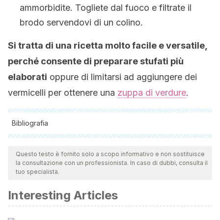
ammorbidite. Togliete dal fuoco e filtrate il
brodo servendovi di un colino.
Si tratta di una ricetta molto facile e versatile,
perché consente di preparare stufati più
elaborati
oppure di limitarsi ad aggiungere dei
vermicelli per ottenere una
zuppa di verdure
.
Bibliografia
Tutte le fonti citate sono state esaminate a fondo dal nostro
team per garantirne la qualità, l'affidabilità, l'attualità e la
Questo testo è fornito solo a scopo informativo e non sostituisce
la consultazione con un professionista. In caso di dubbi, consulta il
validità. La bibliografia di questo articolo è stata considerata
tuo specialista.
affidabile e di precisione accademica o scientifica.
Interesting Articles
Datos sobre la vitamina A. (n.d.). Retrieved from
http://ods.od.nih.gov