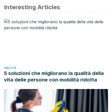
Interesting Articles
Du, H., van der A, D. L., Boshuizen, H. C., Forouhi, N. G.,
Wareham, N. J., Halkjaer, J., Tjønneland, A., Overvad, K.,
Jakobsen, M. U., Boeing, H., Buijsse, B., Masala, G., Palli, D.,
Sørensen, T. I., Saris, W. H., & Feskens, E. J. (2010). Dietary
fiber and subsequent changes in body weight and waist
circumference in European men and women.
The American
journal of clinical nutrition
,
91
(2), 329–336.
https://doi.org/10.3945/ajcn.2009.28191
Dwyer, M. (2014, Dic 22). Weight training appears the key
SALUTE
to controlling belly fat. Harvard School of Public Health.
5 soluzioni che migliorano la qualità della
Disponible en: https://www.hsph.harvard.edu/news/press-
vita delle persone con mobilità ridotta
releases/weight-training-appears-key-to-controlling-belly-
fat/
Fossas, F. (2008).
Qué comer : consejos y curiosidades de
la nutrición
. Océano Ámbar.
Hirsch L. (2019, Jul). Metabolismo. Nemours Children’s