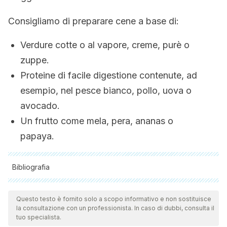
Consigliamo di preparare cene a base di:
Verdure cotte o al vapore, creme, purè o
zuppe.
Proteine di facile digestione contenute, ad
esempio, nel pesce bianco, pollo, uova o
avocado.
Un frutto come mela, pera, ananas o
papaya.
Bibliografia
Tutte le fonti citate sono state esaminate a fondo dal nostro
team per garantirne la qualità, l'affidabilità, l'attualità e la
Questo testo è fornito solo a scopo informativo e non sostituisce
la consultazione con un professionista. In caso di dubbi, consulta il
validità. La bibliografia di questo articolo è stata considerata
tuo specialista.
affidabile e di precisione accademica o scientifica.