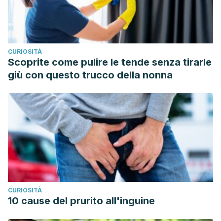
Health. Disponible en:
https://kidshealth.org/es/teens/metabolism.html
Information from your family doctor. What it takes to lose
CURIOSITÀ
weight. (2003).
American family physician
,
67
(1), 149–150.
Scoprite come pulire le tende senza tirarle
Leidy, H. J., Clifton, P. M., Astrup, A., Wycherley, T. P.,
giù con questo trucco della nonna
Westerterp-Plantenga, M. S., Luscombe-Marsh, N. D.,
Woods, S. C., & Mattes, R. D. (2015). The role of protein in
weight loss and maintenance.
The American journal of
clinical nutrition
,
101
(6), 1320S–1329S.
https://doi.org/10.3945/ajcn.114.084038
Mariamenatu, A. H., & Abdu, E. M. (2021). Overconsumption
of Omega-6 Polyunsaturated Fatty Acids (PUFAs) versus
Deficiency of Omega-3 PUFAs in Modern-Day Diets: The
CURIOSITÀ
Disturbing Factor for Their “Balanced Antagonistic
10 cause del prurito all'inguine
Metabolic Functions” in the Human Body.
Journal of
lipids
,
2021
, 8848161. https://doi.org/10.1155/2021/8848161