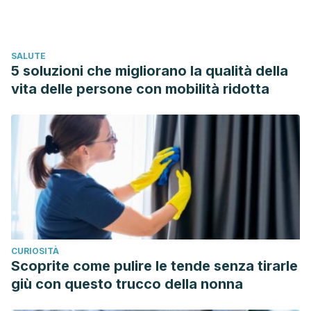
C. (2002). Vida útil de dos barnices para exteriores
mediante intemperismo artificial en madera de aile, pino y
encino.
Revista Chapingo. Serie ciencias forestales y del
SALUTE
ambiente
,
8
(1), 83-90.
5 soluzioni che migliorano la qualità della
Morales, M. I. C., & Sordo, J. J. E. (1995). Acabados para
vita delle persone con mobilità ridotta
madera en exteriores.
Madera y Bosques
,
1
(2), 9-22.
Nutsch, W. (1996).
Tecnología de la madera y del mueble
.
Reverté.
Bohórquez Duque, M. S. (2005). Guía para el artesano:
referencial oficios de madera.
CURIOSITÀ
Scoprite come pulire le tende senza tirarle
giù con questo trucco della nonna