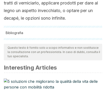
tratti di verniciarlo, applicare prodotti per dare al
legno un aspetto invecchiato, o optare per un
decapé, le opzioni sono infinite.
Bibliografia
Tutte le fonti citate sono state esaminate a fondo dal nostro
team per garantirne la qualità, l'affidabilità, l'attualità e la
Questo testo è fornito solo a scopo informativo e non sostituisce
la consultazione con un professionista. In caso di dubbi, consulta il
validità. La bibliografia di questo articolo è stata considerata
tuo specialista.
affidabile e di precisione accademica o scientifica.
Interesting Articles
Huallullo, C., & Olegario, G. (2018). Estudio de los materiales
de acabado de superficies de muebles de madera.
González, S. F. L. Manipulación y Almacenamiento de
Sustancias Químicas en la Industria de Muebles de Madera
en la Ciudad de Cuenca.
Urias, J. T., de la Rosa, A. B., Velázquez, R. F., & Ambríz, A.