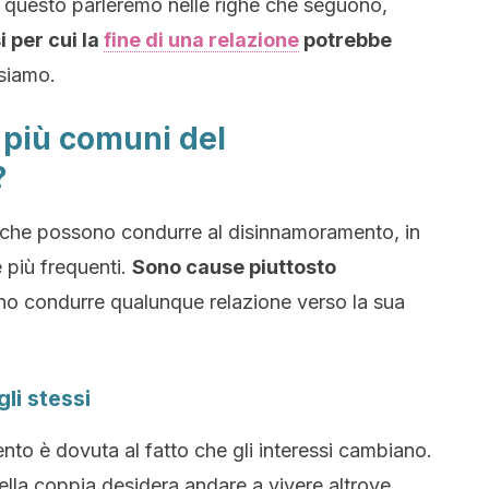
 questo parleremo nelle righe che seguono,
i per cui la
fine di una relazione
potrebbe
siamo.
 più comuni del
?
i che possono condurre al disinnamoramento, in
e più frequenti.
Sono cause piuttosto
no condurre qualunque relazione verso la sua
gli stessi
to è dovuta al fatto che gli interessi cambiano.
ella coppia desidera andare a vivere altrove