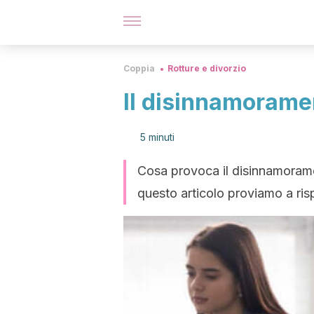
Coppia
Rotture e divorzio
Il disinnamoramen
5 minuti
Cosa provoca il disinnamoramen
questo articolo proviamo a ri