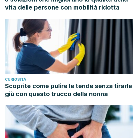
Perles, F., San Martín, J., Canto, J., & Moreno, P. (2011).
vita delle persone con mobilità ridotta
Inteligencia emocional, celos, tendencia al abuso y
estrategias de resolución de conflicto en la pareja. Escritos
de Psicología / Psychological Writings.
https://doi.org/10.5231/psy.writ.2011.0605
Canto Ortiz, J. M., Leiva, P. G., & Jacinto, L. G. (2009). Celos
y emociones: Factores de la relación de pareja en la
reacción ante la infidelidad. Athenea Digital.
https://doi.org/10.5565/rev/athenead/v0n15.528
CURIOSITÀ
Scoprite come pulire le tende senza tirarle
giù con questo trucco della nonna