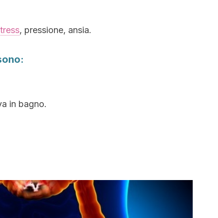
tress
, pressione, ansia.
 sono:
va in bagno.