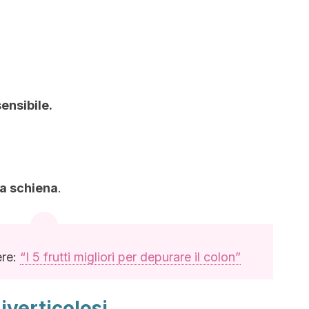
ensibile.
la schiena
.
ere:
“I 5 frutti migliori per depurare il colon”
iverticolosi