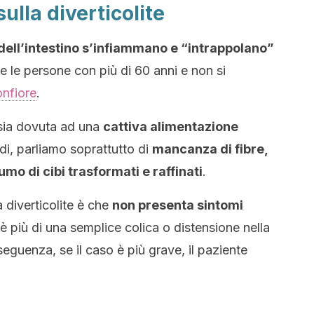
ulla diverticolite
dell’intestino s’infiammano e “intrappolano”
sce le persone con più di 60 anni e non si
nfiore
.
sia dovuta ad una
cattiva alimentazione
di, parliamo soprattutto di
mancanza di fibre,
mo di cibi trasformati e raffinati
.
 diverticolite è che
non presenta sintomi
oè più di una semplice colica o distensione nella
guenza, se il caso è più grave, il paziente