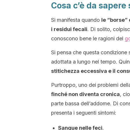
Cosa c’è da sapere s
Si manifesta quando
le “borse” 
i residui fecali
. Di solito, colpi
conoscono bene le ragioni del
go
Si pensa che questa condizione 
adottata a lungo nel tempo. Quin
stitichezza eccessiva e il consu
Purtroppo, uno dei problemi della
finché non diventa cronica
, ci
parte bassa dell’addome. Di conse
presenta i seguenti sintomi:
Sangue nelle feci
.