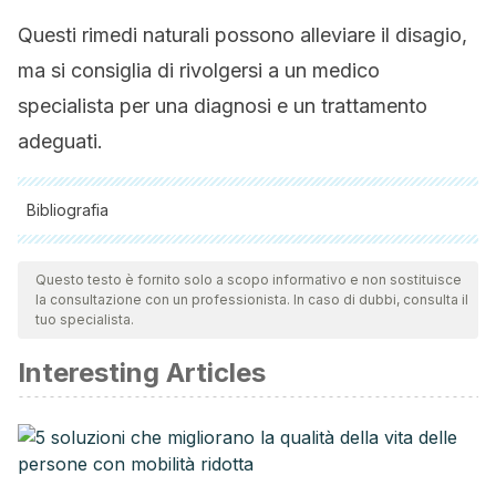
Questi rimedi naturali possono alleviare il disagio,
ma si consiglia di rivolgersi a un medico
specialista per una diagnosi e un trattamento
adeguati.
Bibliografia
Tutte le fonti citate sono state esaminate a fondo dal nostro
team per garantirne la qualità, l'affidabilità, l'attualità e la
Questo testo è fornito solo a scopo informativo e non sostituisce
la consultazione con un professionista. In caso di dubbi, consulta il
validità. La bibliografia di questo articolo è stata considerata
tuo specialista.
affidabile e di precisione accademica o scientifica.
Interesting Articles
Arthritis Foundation ¿Es Bueno el Té de Jengibre para la
Artrosis? Formas de Consumirlo. Retrieved October 24,
2018, from
https://arthritis-foundation.com/artrosis/es-
bueno-el-te-de-jengibre-para-la-artrosis-formas-de-
consumirlo/