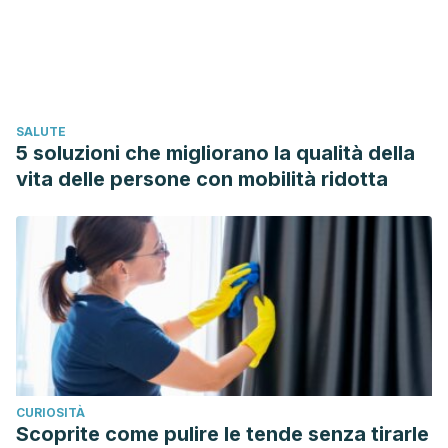
Bouillon, R., Norman, A. W., & Lips, P. (2007). Vitamin D
deficiency.
The New England Journal of Medicine.
https://doi.org/10.1056/NEJMc072359
Chircov C, Miclea I. I, et al. Essential oils for bone repair
SALUTE
and regeneration. Mechanisms and applications.
Materials
.
5 soluzioni che migliorano la qualità della
Abril 2021. 14 (8): 1867.
vita delle persone con mobilità ridotta
Clínica Universidad de Navarra. Cómo mejorar su artrosis.
Cuidados en casa y consejos. Retrieved October 24, 2018,
from
https://www.cun.es/enfermedades-
tratamientos/cuidados-casa/como-mejorar-artrosis
Copping, A. M. (1934). Origin of vitamin D in cod-liver oil:
vitamin D content of zooplankton.
The Biochemical Journal
,
28(4), 1516–1520. Retrieved from
http://www.ncbi.nlm.nih.gov/pubmed/16745541
CURIOSITÀ
Cosman, F., de Beur, S. J., LeBoff, M. S., Lewiecki, E. M.,
Scoprite come pulire le tende senza tirarle
Tanner, B., Randall, S., … National Osteoporosis Foundation.