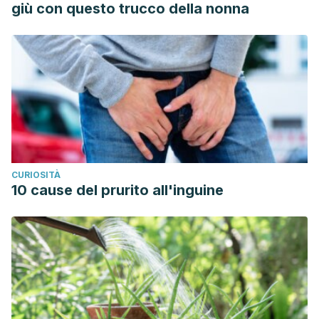
giù con questo trucco della nonna
(2014). Clinician’s Guide to Prevention and Treatment of
Osteoporosis. Osteoporosis International : A Journal
Established as Result of Cooperation between the
European Foundation for Osteoporosis and the National
Osteoporosis Foundation of the USA, 25 (10), 2359–2381.
https://doi.org/10.1007/s00198-014-2794-2
Goldman H. Essential nutrients your body needs for
building bones. Harvard Medical School. Enero 2022.
CURIOSITÀ
Hajhashemi V, Kloosahani V. Antinocioceptive and anti-
10 cause del prurito all'inguine
inflammatory effects of
Urtica dioica
leaf extract in animal-
models.
Avicena Journal of Phytomedicine.
Primavera 2013.
3 (2): 193-200.
Holick, M. F. (2007). Vitamin D Deficiency.
New England
Journal of Medicine,
357 (3), 266–281.
https://doi.org/10.1056/NEJMra070553
Mayo Clinic. Insuficiencia de vitamina D – Retrieved