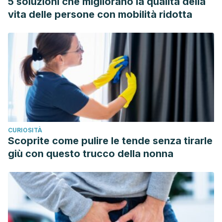
5 soluzioni che migliorano la qualità della
Cladosporium herbarum.
J. Med. Plant
,
5
, 281-287.
vita delle persone con mobilità ridotta
https://scialert.net/fulltextmobile/?doi=rjmp.2011.281.287
Yoshida, S., Kasuga, S., Hayashi, N. O. R. I. H. I. R. O.,
Ushiroguchi, T., Matsuura, H., & Nakagawa, S.
(1987).
Antifungal activity of ajoene derived from garlic.
Appl.
Environ. Microbiol.
,
53
(3), 615-617.
https://aem.asm.org/content/aem/53/3/615.full.pdf
CURIOSITÀ
Scoprite come pulire le tende senza tirarle
giù con questo trucco della nonna