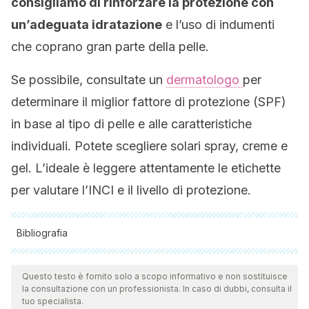
consigliamo di rinforzare la protezione con
un’adeguata idratazione
e l’uso di indumenti
che coprano gran parte della pelle.
Se possibile, consultate un
dermatologo
per
determinare il miglior fattore di protezione (SPF)
in base al tipo di pelle e alle caratteristiche
individuali. Potete scegliere solari spray, creme e
gel. L’ideale è leggere attentamente le etichette
per valutare l’INCI e il livello di protezione.
Bibliografia
Tutte le fonti citate sono state esaminate a fondo dal nostro
team per garantirne la qualità, l'affidabilità, l'attualità e la
Questo testo è fornito solo a scopo informativo e non sostituisce
la consultazione con un professionista. In caso di dubbi, consulta il
validità. La bibliografia di questo articolo è stata considerata
tuo specialista.