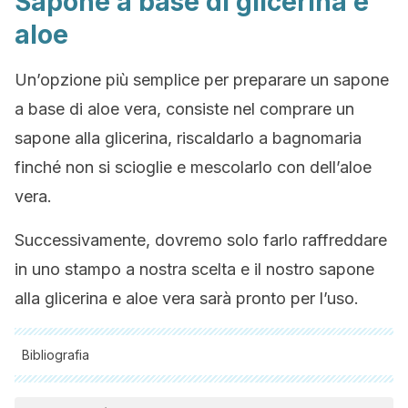
Sapone a base di glicerina e
aloe
Un’opzione più semplice per preparare un sapone
a base di aloe vera, consiste nel comprare un
sapone alla glicerina, riscaldarlo a bagnomaria
finché non si scioglie e mescolarlo con dell’aloe
vera.
Successivamente, dovremo solo farlo raffreddare
in uno stampo a nostra scelta e il nostro sapone
alla glicerina e aloe vera sarà pronto per l’uso.
Bibliografia
Tutte le fonti citate sono state esaminate a fondo dal nostro
team per garantirne la qualità, l'affidabilità, l'attualità e la