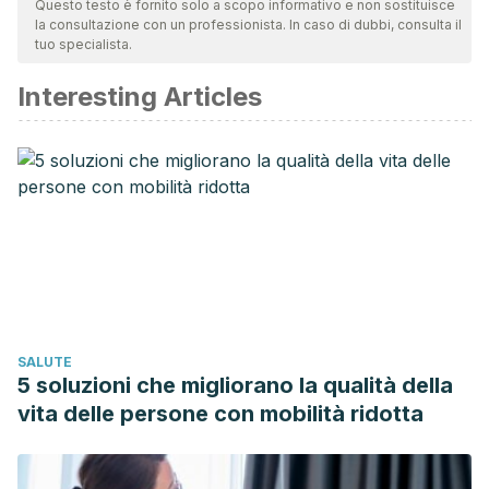
Questo testo è fornito solo a scopo informativo e non sostituisce
la consultazione con un professionista. In caso di dubbi, consulta il
validità. La bibliografia di questo articolo è stata considerata
tuo specialista.
affidabile e di precisione accademica o scientifica.
Interesting Articles
Surjushe, A., Vasani, R., & Saple, D. (2008). Aloe vera: A
short review.
Indian Journal of Dermatology
.
https://doi.org/10.4103/0019-5154.44785.&lt
;/p>
Reynolds, T., & Dweck, A. C. (1999). Aloe vera leaf gel: A
review update.
Journal of Ethnopharmacology
.
https://doi.org/10.1016/S0378-8741
(99)00085-9.
Sciences, L. (2007). Aloe vera.
Reactions Weekly
.
https://doi.org/10.2165/00128415-200711480-00025.&lt
;/p>
SALUTE
5 soluzioni che migliorano la qualità della
vita delle persone con mobilità ridotta