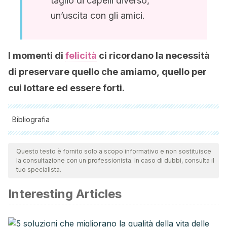
taglio di capelli diverso,
un’uscita con gli amici.
I momenti di
felicità
ci ricordano la necessità
di preservare quello che amiamo, quello per
cui lottare ed essere forti.
Bibliografia
Tutte le fonti citate sono state esaminate a fondo dal nostro
team per garantirne la qualità, l'affidabilità, l'attualità e la
Questo testo è fornito solo a scopo informativo e non sostituisce
la consultazione con un professionista. In caso di dubbi, consulta il
validità. La bibliografia di questo articolo è stata considerata
tuo specialista.
affidabile e di precisione accademica o scientifica.
Interesting Articles
Eagleson, C., Hayes, S., Mathews, A., Perman, G., & Hirsch,
C. R. (2016). The power of positive thinking: Pathological
worry is reduced by thought replacement in Generalized