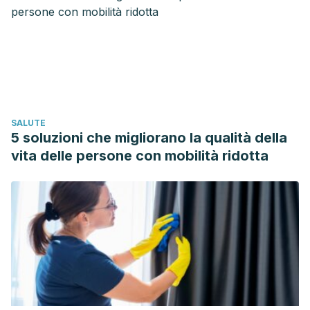
Anxiety Disorder.
Behaviour Research and Therapy, 78
, 13–
18.
https://doi.org/10.1016/j.brat.2015.12.017
Gustavon, D. E., Du Pont, A., Whisman, M. A., & Miyake, A.
(2018). Evidence for Transdiagnostic Repetitive Negative
Thinking and Its Association with Rumination, Worry, and
Depression and Anxiety Symptoms: A Commonality
SALUTE
Analysis. Collabra:
Psychology, 4
(1), 13.
5 soluzioni che migliorano la qualità della
https://doi.org/10.1525/collabra.128
vita delle persone con mobilità ridotta